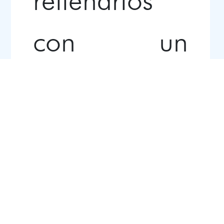
con un
material
especial que
nos permite
darle una