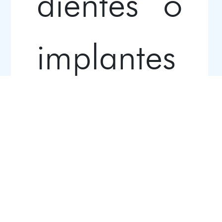
dientes o
implantes
, prótesis
removible
s